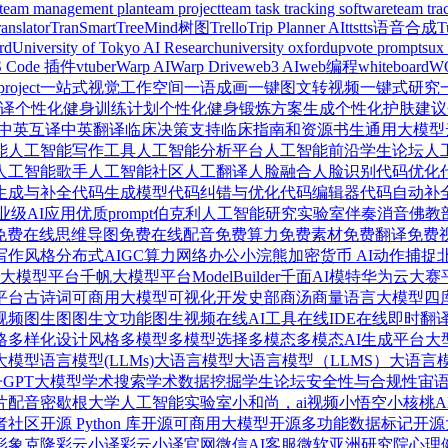
team management plan
team project
team task tracking software
team tra
ranslator
TranSmart
TreeMind树图
Trello
Trip Planner AI
tts
tts语音合成
T
rd
University of Tokyo AI Research
university oxford
upvote prompts
ux 
 Code 插件
vtuber
Warp AI
Warp Drive
web3 AI
web编程
whiteboard
W
project
一站式视觉工作空间
一语成画
一键图文转视频
一键式研究
译
个性化健身训练计划
个性化健身锻炼方案生成
个性化护肤建议
中英互译
中英翻译
临床决策支持
临床指南和资源
书生通用大模型
能
人工智能写作工具
人工智能分析平台
人工智能前沿学生论坛
人
人工智能歌手
人工智能社区
人工翻译
人脸融合
人脸识别
代码优化
生成与补全
代码生成模型
代码纠错与优化
代码编辑器
代码自动补
业级AI应用
优质prompt
伯克利人工智能研究实验室
伴奏消音
佛教
免费在线思维导图
免费在线配音
免费算力
免费素材
免费翻译
免费
写作风格
分布式AIGC算力网络
办公小浣熊
加密货币 AI
动作捕捉
大模型平台
千帆大模型平台ModelBuilder
千面AI模特
华为云大赛
平台
古诗词
可商用大模型
可视化开发
史部
商汤商量语言大模型
四
视频
图生图
图生文功能
图生视频
在线AI工具
在线IDE
在线即时翻
格
多样化设计风格
多模型
多模型选择
多模态
多模态AI生成平台
大
大模型语言模型(LLMs)
大语言模型
大语言模型（LLMS）
大语言模
GPT大模型
学术搜索
学术数据挖掘
学生论坛
安全性与合规性
宙语
片配音
密歇根大学人工智能实验室
小和尚，ai视频
小悟空
小核桃A
者社区
开源 Python 库
开源可商用大模型
开源多功能数据标记
开源
形象克隆
彩云小译
彩云小译官网
微信AI客服
微软亚洲研究院
心理