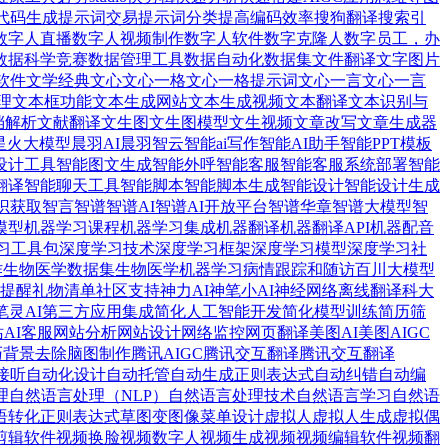
代码生成
提示词交易
提示词分类
提高编码效率
搜狗翻译
搜索引
数字人直播
数字人视频制作
数字人软件
数字克隆人
数字员工，办
数据科学竞赛
数据管理工具
数据自动化
数据集
文件翻译
文字图片
软件
文学经典
文心
文心一格
文心一格提示词
文心一言
文心一言
理
文本框功能
文本生成网站
文本生成视频
文本翻译
文本识别与
档解析
文献翻译
文生图
文生图模型
文生视频
文章改写
文章生成器
星火大模型
晨羽AI
晨羽智云
智能ai写作
智能AI助手
智能PPT模板
设计工具
智能图文生成
智能外呼
智能客服
智能客服系统部署
智能
翻译
智能聊天工具
智能脚本
智能脚本生成
智能设计
智能设计生成
识获取
智言
智谱
智谱AI
智谱AI开放平台
智谱华章
智谱大模型
智
模型
机器学习课程
机器学习集成
机器翻译
机器翻译API
机器配音
习工具包
深度学习技术
深度学习框架
深度学习模型
深度学习社
作
生物医学数据集
生物医学机器学习
病情跟踪和随访
百川大模型
提醒
礼物清单
社区支持
神力AI
神笔小AI
神经网络
离线翻译
科大
笔灵AI
第三方应用集成
简化人工智能开发
简化模型训练
简历筛
AI客服
网站分析
网站设计
网络监控
网页翻译
美图AI
美图AIGC
巧
背景去除
脑图制作
腾讯AIGC
腾讯交互翻译
腾讯交互翻译
接听
自动化设计
自动托管
自动生成正则表达式
自动纠错
自动编
理
自然语言处理（NLP）
自然语言处理技术
自然语言学习
自然语
语转化正则表达式
草图变图像
菜单设计
虚拟人
虚拟人生成
虚拟偶
剪辑软件
视频换脸
视频数字人
视频生成视频
视频编辑软件
视频翻