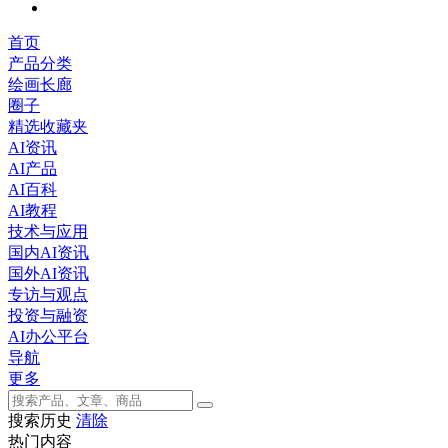
首页
产品分类
绘画长廊
圈子
精选收藏夹
AI资讯
AI产品
AI百科
AI教程
技术与应用
国内AI资讯
国外AI资讯
专访与观点
投资与融资
AI办公平台
导航
更多
搜索历史
清除
热门内容