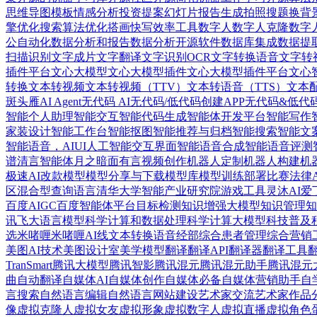
思维导图模板
情感分析
投资提案幻灯片
报告生成
拍照搜题
换背
擎优化
搜索算法优化
搭画快写
效率工具
数字人
数字人克隆
数字
公自动化
数据分析和报告
数据分析开源软件
数据库集成
数据提
扫描识别
文字成片
文字翻译
文字识别OCR
文字转换语音
文字转
插件平台
文心大模型
文心大模型插件
文心大模型插件平台
文心
转换
文本转视频
文本转视频（TTV）
文本转语音（TTS）
文本
斑头雁AI Agent
无代码 AI
无代码/低代码创建APP
无代码&低代
智能个人助理
智能交互
智能代码生成
智能体开发平台
智能写作
家装设计
智能工作台
智能抠图
智能推荐与归档
智能搜索
智能文
智能语音，AIUI人工智能交互界面
智能语音合成
智能语音评测
谱清言智能体
月之暗面
有言视频创作
机器人定制
机器人构建
机
极速AI改款
模型
模型分享与下载
模型库
模型训练部署
比赛
法律A
区
混合型查询语言
清华大学智能产业研究院
游戏工具
灵沐AI
爱
百度AIGC
百度智能体平台
目标检测
知识增强大模型
知识管理
知
讯飞大语言模型
科学计算和数据处理
科学计算大模型
科技普及
选
米啫喱
米啫喱AI
线文本转换语音
经部
综合患者管理
综合营销
美图AI技术
美图设计室
美学模型
翻译
翻译API
翻译器
翻译工具
TranSmart
腾讯大模型
腾讯智影
腾讯混元
腾讯混元助手
腾讯混元
曲
自动翻译
自媒体AI
自媒体创作
自媒体必备
自媒体营销助手
自
言搜索
自然语言编辑
自然语言网站建设
艺术家交流
艺术家作品
像
虚拟克隆人
虚拟女友
虚拟形象
虚拟数字人
虚拟直播
虚拟角色