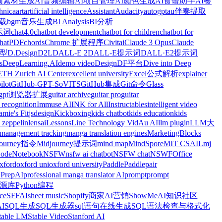
频素材生成
AI音频编辑
AI项目管理
AI颜色生成
AI食谱助手
AI餐
hnica
art
artificial intelligence
Assistant
Audacity
autogpt
au伴奏提取
下载
bgm音乐生成
BI Analysis
BI分析
提示词
chat4.0
chatbot development
chatbot for children
chatbot for
hatPDF
chords
Chrome 扩展程序
Civitai
Claude 3 Opus
Claude
模型
D.Design
D2L
DALL-E 2
DALL-E提示词
DALL·E2提示词
s
DeepLearning.AI
demo video
Design
DF平台
Dive into Deep
ETH Zurich AI Center
excellent university
Excel公式解析
explainer
ilot
GitHub-GPT-SoVITS
GitHub集成
Git命令
Glass
gpt浏览器扩展
guitar archive
guitar pro
guitar
 recognition
Immuse AI
INK for All
Instructables
intelligent video
amie's Fit
jsdesign
Kickboxing
kids chatbot
kids education
kids
 zeppelin
lensai
Lessons
Line Technology VidAu AI
llm plugin
LLM大
management tracking
manga translation engines
MarketingBlocks
journey指令
Midjourney提示词
mind map
MindSpore
MIT CSAIL
mj
ode
Notebook
NSFW
nsfw ai chatbot
NSFW chat
NSWF
Office
xford
oxford uni
oxford university
PaddlePaddle
pair
译
PrepAI
professional manga translator AI
prompt
prompt
开源库
Python编程
ce
SFFAI
sheet music
Shopify商家AI营销
ShowMeAI知识社区
AI
SQL生成
SQL生成器
sql语句在线生成
SQL语法检查与格式化
table LM
Stable Video
Stanford AI