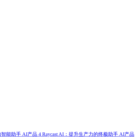
式的智能助手
AI产品
4
Raycast AI：提升生产力的终极助手
AI产品